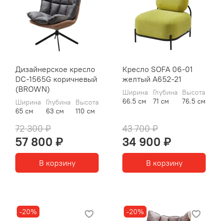
Дизайнерское кресло
Кресло SOFA 06-01
DC-1565G коричневый
желтый A652-21
(BROWN)
Ширина
Глубина
Высота
66.5 см
71 см
76.5 см
Ширина
Глубина
Высота
65 см
63 см
110 см
72 300 ₽
43 700 ₽
57 800 ₽
34 900 ₽
В корзину
В корзину
-20%
-20%