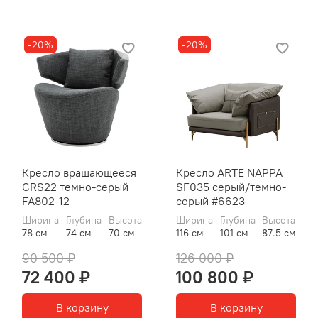
-20%
-20%
Кресло вращающееся
Кресло ARTE NAPPA
CRS22 темно-серый
SF035 серый/темно-
FA802-12
серый #6623
Ширина
Глубина
Высота
Ширина
Глубина
Высота
78 см
74 см
70 см
116 см
101 см
87.5 см
90 500 ₽
126 000 ₽
72 400 ₽
100 800 ₽
В корзину
В корзину