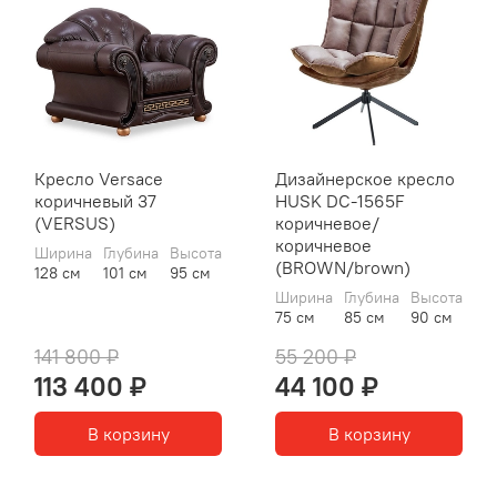
Кресло Versace
Дизайнерское кресло
коричневый 37
HUSK DC-1565F
(VERSUS)
коричневое/
коричневое
Ширина
Глубина
Высота
(BROWN/brown)
128 см
101 см
95 см
Ширина
Глубина
Высота
75 см
85 см
90 см
141 800 ₽
55 200 ₽
113 400 ₽
44 100 ₽
В корзину
В корзину