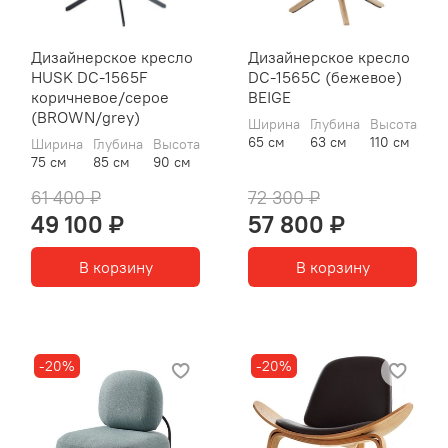
Дизайнерское кресло
Дизайнерское кресло
HUSK DC-1565F
DC-1565С (бежевое)
коричневое/серое
BEIGE
(BROWN/grey)
Ширина
Глубина
Высота
65 см
63 см
110 см
Ширина
Глубина
Высота
75 см
85 см
90 см
61 400 ₽
72 300 ₽
49 100 ₽
57 800 ₽
В корзину
В корзину
-20%
-20%