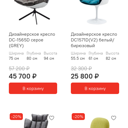
Дизайнерское кресло
Дизайнерское кресло
DC-1565D серое
DC1571D(V2) белый/
(GREY)
бирюзовый
Ширина
Глубина
Высота
Ширина
Глубина
Высота
75 см
80 см
94 см
55.5 см
61 см
82 см
57 200 ₽
32 300 ₽
45 700 ₽
25 800 ₽
В корзину
В корзину
-20%
-20%