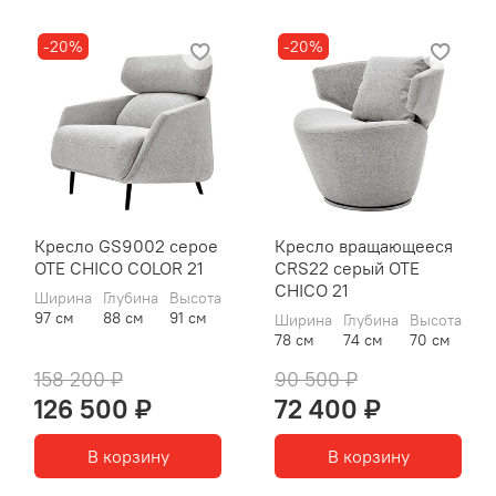
-20%
-20%
Кресло GS9002 серое
Кресло вращающееся
OTE CHICO COLOR 21
CRS22 серый OTE
CHICO 21
Ширина
Глубина
Высота
97 см
88 см
91 см
Ширина
Глубина
Высота
78 см
74 см
70 см
158 200 ₽
90 500 ₽
126 500 ₽
72 400 ₽
В корзину
В корзину