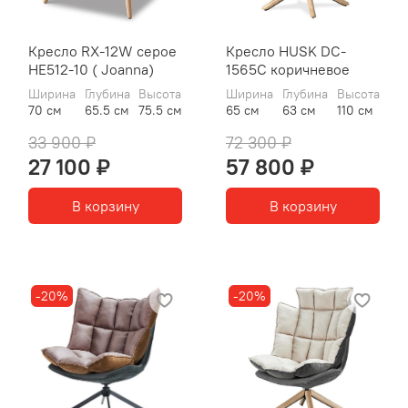
Кресло RX-12W серое
Кресло HUSK DC-
HE512-10 ( Joanna)
1565C коричневое
Ширина
Глубина
Высота
Ширина
Глубина
Высота
70 см
65.5 см
75.5 см
65 см
63 см
110 см
33 900 ₽
72 300 ₽
27 100 ₽
57 800 ₽
В корзину
В корзину
-20%
-20%