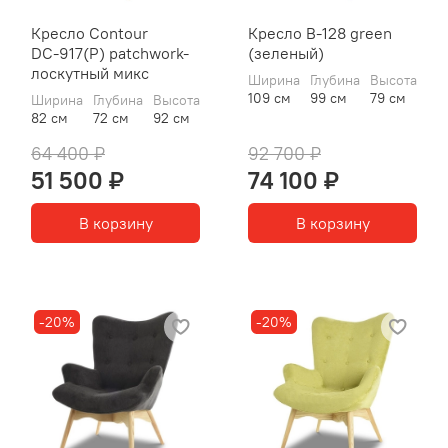
Кресло Contour
Кресло B-128 green
DС-917(P) patchwork-
(зеленый)
лоскутный микс
Ширина
Глубина
Высота
109 см
99 см
79 см
Ширина
Глубина
Высота
82 см
72 см
92 см
64 400 ₽
92 700 ₽
51 500 ₽
74 100 ₽
В корзину
В корзину
-20%
-20%