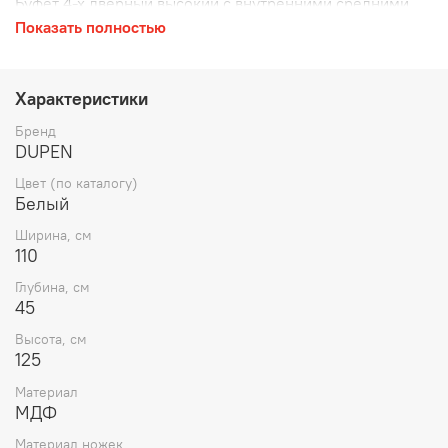
Буфет 4-х дверный высокий с внутренними средними
полками (открывание нажатием)
Показать полностью
Размер: 110х45х125
Цвет: Белый лак
Характеристики
Ножки - черный металл
Бренд
DUPEN
Цвет (по каталогу)
Белый
Ширина, см
110
Глубина, см
45
Высота, см
125
Материал
МДФ
Материал ножек