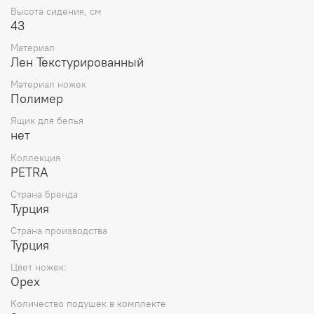
Smart)
Высота сидения, см
* Ножки в двух цветовых вариантах: дымчатый и
43
ореховый
* Подушки на спинке можно убрать и использовать
Материал
диван в качестве спального места
Лен Текстурированный
* Прочная обивка дивана проста в уходе и устойчива к
царапинам.
Материал ножек
Полимер
* Высокие ножки облегчают уборку
Ящик для белья
нет
Коллекция
PETRA
Страна бренда
Турция
Страна производства
Турция
Цвет ножек:
Орех
Количество подушек в комплекте