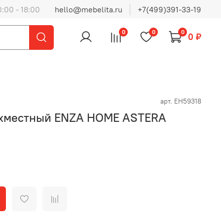
0:00 - 18:00
hello@mebelita.ru
+7(499)391-33-19
0
0
0
0 ₽
арт.
EH59318
ехместный ENZA HOME ASTERA