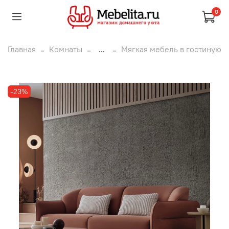
0
Главная
Комнаты
...
Мягкая мебель в гостиную
-23%