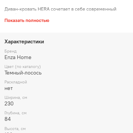
Диван-кровать HERA сочетает в себе современный
дизайн и функциональность премиум-класса, привнося
Показать полностью
в ваш интерьер ноту утонченной роскоши.
Характеристики
Бренд
Enza Home
Цвет (по каталогу)
Темный-лосось
Раскладной
нет
Ширина, см
230
Глубина, см
84
Высота, см