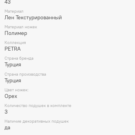
* Два разъема для зарядки устройств (Wireless и USB
43
Smart)
Материал
* Ножки в двух цветовых вариантах: дымчатый и
Лен Текстурированный
ореховый
* Подушки на спинке можно убрать и использовать
Материал ножек
диван в качестве спального места
Полимер
* Прочная обивка дивана проста в уходе и устойчива к
царапинам.
Коллекция
PETRA
* Высокие ножки облегчают уборку
Страна бренда
Турция
Страна производства
Турция
Цвет ножек:
Орех
Количество подушек в комплекте
3
Наличие декоративных подушек
да