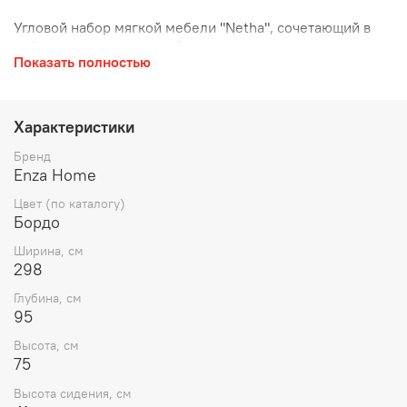
Угловой набор мягкой мебели "Netha", сочетающий в
себе современные дизайнерские линии и стильную
Показать полностью
стойку, делает его красоту и простоту использования
частью вашего жилого пространства благодаря богатым
аппликациям с декоративными подушками, удобными
матрасами для сидения и механизмом спинки, который
Характеристики
позволяет спать.
Бренд
Enza Home
Цвет (по каталогу)
Бордо
Ширина, см
298
Глубина, см
95
Высота, см
75
Высота сидения, см