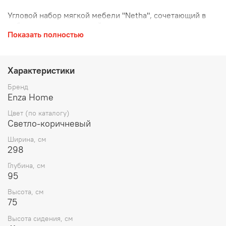
Угловой набор мягкой мебели "Netha", сочетающий в
себе современные дизайнерские линии и стильную
Показать полностью
стойку, делает его красоту и простоту использования
частью вашего жилого пространства благодаря богатым
аппликациям с декоративными подушками, удобными
матрасами для сидения и механизмом спинки, который
Характеристики
позволяет спать.
Бренд
Enza Home
Цвет (по каталогу)
Светло-коричневый
Ширина, см
298
Глубина, см
95
Высота, см
75
Высота сидения, см