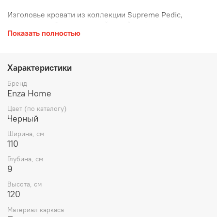
Изголовье кровати из коллекции Supreme Pedic,
сочетает в себе лаконичный дизайн с функциональными
Показать полностью
эстетическими деталями, предлагая современную и
изысканную интерпретацию.
Характеристики
Бренд
Enza Home
Цвет (по каталогу)
Черный
Ширина, см
110
Глубина, см
9
Высота, см
120
Материал каркаса