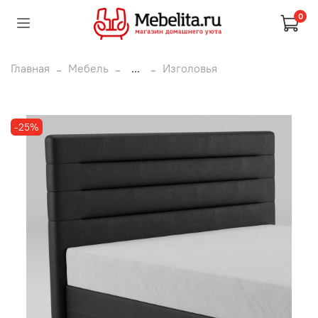
0
Главная
Мебель
...
Изголовья
-25%