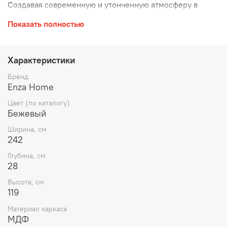
Создавая современную и утонченную атмосферу в
спальнях с помощью продуманных дизайнерских
Показать полностью
деталей, BERTA сочетает в себе эстетику и
функциональность.
Характеристики
Бренд
Enza Home
Цвет (по каталогу)
Бежевый
Ширина, см
242
Глубина, см
28
Высота, см
119
Материал каркаса
МДФ