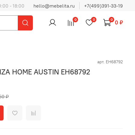
0:00 - 18:00
hello@mebelita.ru
+7(499)391-33-19
0
0
0
0 ₽
арт.
EH68792
NZA HOME AUSTIN EH68792
50 ₽