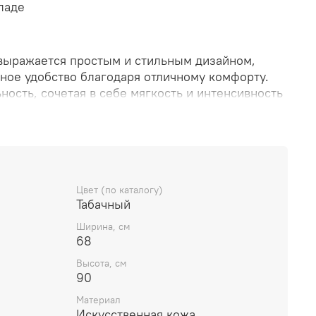
ладе
я выражается простым и стильным дизайном,
ное удобство благодаря отличному комфорту.
ность, сочетая в себе мягкость и интенсивность
оторое обеспечивается технологией
с альтернативами ткани из льна и бархата.
сканность благодаря формам металлических
оторые выделяются изысканностью, а также
улем кресла с фиксированными ножками.
авляет современную декорацию благодаря своим
Цвет (по каталогу)
Табачный
ти и уникальному комфорту.
Ширина, см
68
Высота, см
90
Материал
Искусственная кожа