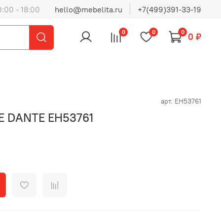
0:00 - 18:00
hello@mebelita.ru
+7(499)391-33-19
0
0
0
0 ₽
арт.
EH53761
E DANTE EH53761