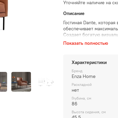
Уточняйте наличие на ск
Описание
Гостиная Dante, котора
обеспечивает максималь
Создает богатую визуаль
опыта использования, к
Показать полностью
многослойного поролона 
Придает помещению изы
ножек черного цвета, к
Характеристики
привносит в дизайн мод
Гостиная Dante предост
Бренд
Enza Home
современной элегантнос
Раскладной
нет
Глубина, см
86
Высота сидения, см
45.5