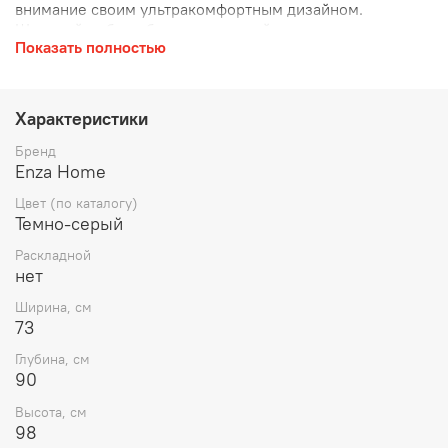
внимание своим ультракомфортным дизайном.
Широкий выбор обивочных тканей и диванных подушек
Показать полностью
позволяет создавать восхитительные варианты декора.
Благодаря эксклюзивными для данного изделия
высоким ножкам и функциональным деталям гостиная
"Fiore" представляет собой выразительный образец
Характеристики
современного дизайна, дополненный
обеспечивающими комфорт деталями.
Бренд
Enza Home
Цвет (по каталогу)
Темно-серый
Раскладной
нет
Ширина, см
73
Глубина, см
90
Высота, см
98