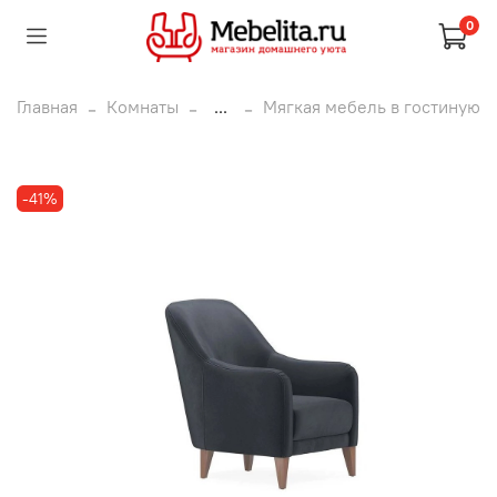
0
Главная
Комнаты
...
Мягкая мебель в гостиную
-41%