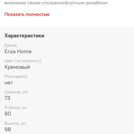
внимание своим ультракомфортным дизайном.
Широкий выбор обивочных тканей и диванных подушек
Показать полностью
позволяет создавать восхитительные варианты декора.
Благодаря эксклюзивными для данного изделия
высоким ножкам и функциональным деталям гостиная
"Fiore" представляет собой выразительный образец
Характеристики
современного дизайна, дополненный
обеспечивающими комфорт деталями.
Бренд
Enza Home
Цвет (по каталогу)
Кремовый
Раскладной
нет
Ширина, см
73
Глубина, см
90
Высота, см
98