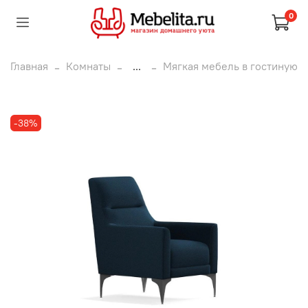
0
Главная
Комнаты
...
Мягкая мебель в гостиную
-38%