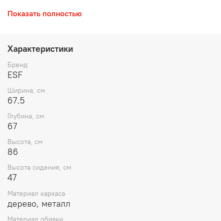
Высота сидения 47.5 см, Глубина сидения 49.5 см.
Показать полностью
Кресло вращается на 360* с автовозвратом в исходное
положение
Характеристики
Наполнитель: независимый пружинный блок.
Бренд
Цвет: бежевый
ESF
Ширина, см
Эргономичное сидение, обитое высококачественной
67.5
тканью, ножки металл.
Глубина, см
67
Высота, см
86
Высота сидения, см
47
Материал каркаса
дерево, металл
Материал обивки