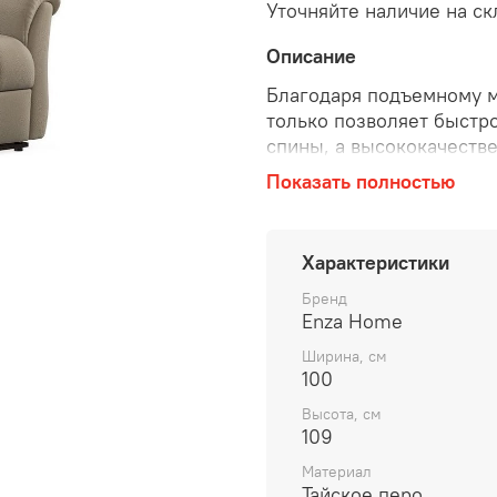
Уточняйте наличие на ск
Описание
Благодаря подъемному м
только позволяет быстро
спины, а высококачеств
максимальный комфорт.
Показать полностью
Характеристики
Бренд
Enza Home
Ширина, см
100
Высота, см
109
Материал
Тайское перо