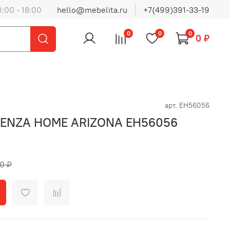
0:00 - 18:00
hello@mebelita.ru
+7(499)391-33-19
0
0
0
0 ₽
арт.
EH56056
р ENZA HOME ARIZONA EH56056
0 ₽