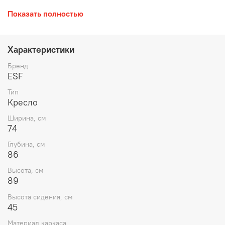
Высота сидения 45 см
Показать полностью
Кресло вращается на 360* и оснащено системой
плавного качания.
Характеристики
Цвет: Зеленый
Бренд
Эргономичное сидение, обитое высококачественной
ESF
экокожей, ножки матовый металл .
Тип
Кресло
Ширина, см
74
Глубина, см
86
Высота, см
89
Высота сидения, см
45
Материал каркаса