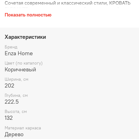
Сочетая современный и классический стили, КРОВАТЬ
ELEGANTE возвышается на прочной и динамичной
Показать полностью
конструкции из натуральных массивных ножек.
Кровать с изголовьем без ящика для хранения
ELEGANTE выделяется своей уникальной текстурой
ткани и особыми стежками благодаря современному
Характеристики
дизайну, черпающему свою силу из прошлого.
Бренд
Enza Home
Цвет (по каталогу)
Коричневый
Ширина, см
202
Глубина, см
222.5
Высота, см
132
Материал каркаса
Дерево