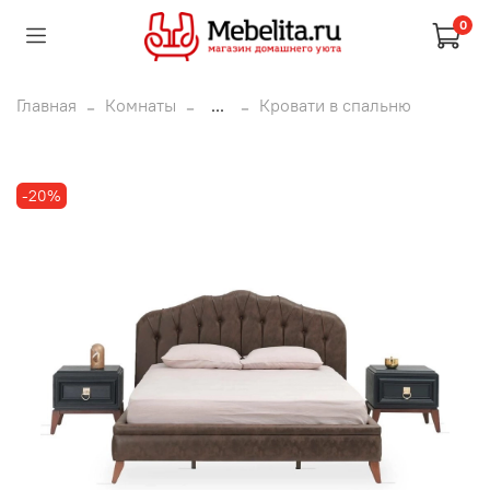
0
Главная
Комнаты
...
Кровати в спальню
-20%