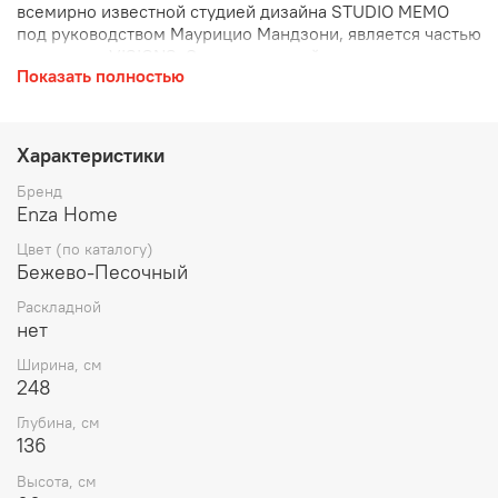
всемирно известной студией дизайна STUDIO MEMO
под руководством Маурицио Мандзони, является частью
коллекции VISIONS. Этот модульный диван сочетает в
Показать полностью
себе высокий комфорт и современный дизайн,
придавая элегантность жилым пространствам
благодаря своей гладкой форме и множеству
функциональных модулей.
Характеристики
Бренд
Enza Home
Цвет (по каталогу)
Бежево-Песочный
Раскладной
нет
Ширина, см
248
Глубина, см
136
Высота, см