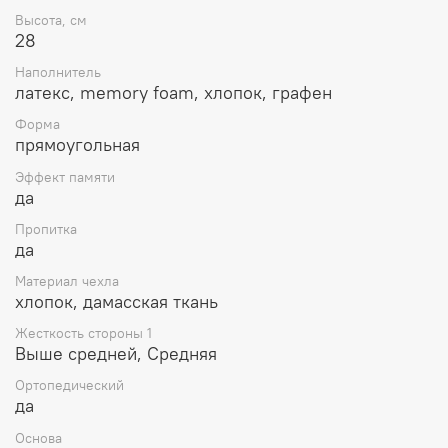
Высота, см
Эластичная ткань
28
Слой
VISCO
GRAPHENE MEMORY FOAM HD высокой
Наполнитель
плотности
латекс, memory foam, хлопок, графен
Натуральные волокна
Форма
прямоугольная
Слой
MEMORY
FOAM
высокой плотности
запатентованной торговой марки
Airdream
®
Эффект памяти
да
ЦЕНТРАЛЬНОЕ ЯДРО МАТРАСА:
Пропитка
да
Слой
MEMORY
FOAM
HR
высокой плотности
запатентованной торговой марки
Airdream
®
Материал чехла
хлопок, дамасская ткань
НИЖНИЕ СЛОИ:
Жесткость стороны 1
Слой
MEMORY
FOAM
высокой стойкости
Выше средней, Средняя
запатентованной торговой марки
Airdream
®
Ортопедический
Натуральные волокна
да
Слой
VISCO
GRAPHENE
MEMORY
FOAM
HD
высокой
Основа