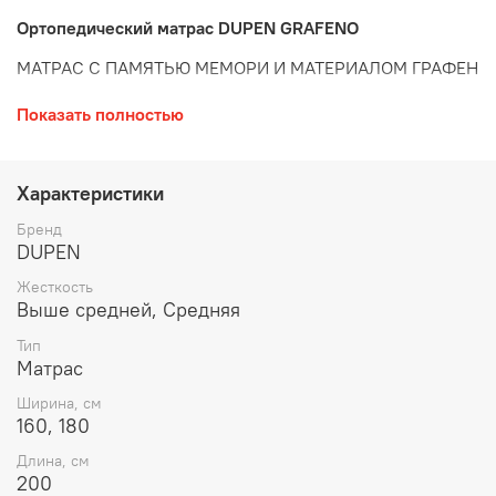
Ортопедический матрас DUPEN GRAFENO
МАТРАС С ПАМЯТЬЮ МЕМОРИ И МАТЕРИАЛОМ ГРАФЕН
ДВУХСТОРОННИЙ МАТРАС
Показать полностью
РЕГУЛЯЦИЯ ТЕМПЕРАТУРНОГО РЕЖИМА
БОКОВЫЕ РУЧКИ
Характеристики
ВЫСОТА МАТРАСА: 28+-1 СМ
Бренд
DUPEN
ЖЕСТКОСТЬ МАТРАСА 4 по 5-ти бальной шкале
Жесткость
(Твердый матрас)
Выше средней, Средняя
Размеры: 160x200 см, 180x200 см
Тип
Матрас
Производство Дюпен (Dupen) Испания
Ширина, см
160, 180
Состав слоев
Длина, см
200
ВЕРХНИЕ СЛОИ: