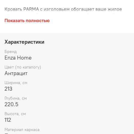
Кровать PARMA с изголовьем обогащает ваше жилое
пространство благодаря своему дизайну, который
Показать полностью
сочетает комфорт и эстетику.
С округлыми формами, кровать PARMA выделяется
своим впечатляющим внешним видом, благодаря
Характеристики
черным металлическим ножкам с бронзовыми
акцентами, создающим эффектный и стильный образ.
Бренд
Enza Home
Цвет (по каталогу)
Антрацит
Ширина, см
213
Глубина, см
220.5
Высота, см
112
Материал каркаса