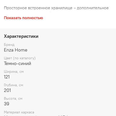
Просторное встроенное хранилище – дополнительное
место для постельного белья, подушек или сезонных
Показать полностью
вещей, помогающее поддерживать порядок в спальне.
Удобство уборки благодаря высокой конструкции (12
см).
Прочная стальная рама – устойчива к нагрузкам и
Характеристики
деформации, гарантирует долгий срок службы.
Современный дизайн – доступно в различных цветах и
Бренд
обивках (ткань, кожа), чтобы идеально дополнить
Enza Home
интерьер вашей спальни.
Цвет (по каталогу)
Темно-синий
Ширина, см
121
Глубина, см
201
Высота, см
39
Материал каркаса