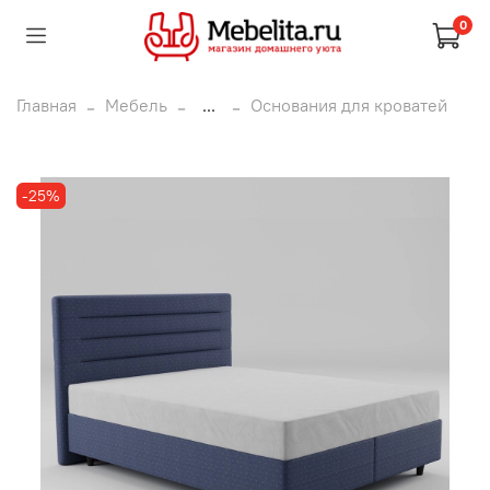
0
Главная
Мебель
...
Основания для кроватей
-25%