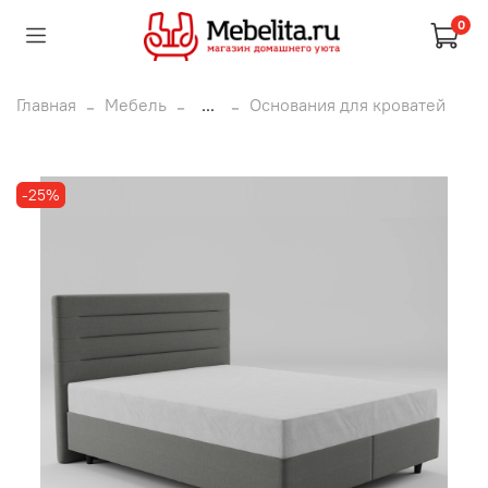
0
Главная
Мебель
...
Основания для кроватей
-25%