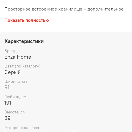
Просторное встроенное хранилище – дополнительное
место для постельного белья, подушек или сезонных
Показать полностью
вещей, помогающее поддерживать порядок в спальне.
Удобство уборки благодаря высокой конструкции (12
см).
Прочная стальная рама – устойчива к нагрузкам и
Характеристики
деформации, гарантирует долгий срок службы.
Современный дизайн – доступно в различных цветах и
Бренд
обивках (ткань, кожа), чтобы идеально дополнить
Enza Home
интерьер вашей спальни.
Цвет (по каталогу)
Серый
Ширина, см
91
Глубина, см
191
Высота, см
39
Материал каркаса