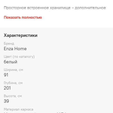
Просторное встроенное хранилище – дополнительное
место для постельного белья, подушек или сезонных
Показать полностью
вещей, помогающее поддерживать порядок в спальне.
Удобство уборки благодаря высокой конструкции (12
см).
Прочная стальная рама – устойчива к нагрузкам и
Характеристики
деформации, гарантирует долгий срок службы.
Современный дизайн – доступно в различных цветах и
Бренд
обивках (ткань, кожа), чтобы идеально дополнить
Enza Home
интерьер вашей спальни.
Цвет (по каталогу)
белый
Ширина, см
91
Глубина, см
201
Высота, см
39
Материал каркаса