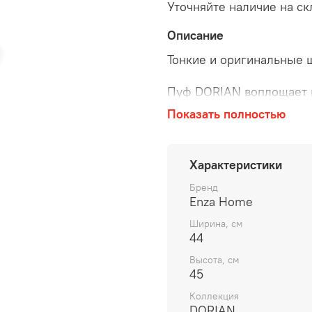
Уточняйте наличие на ск
Описание
Тонкие и оригинальные 
Пуф DORIAN воплощает 
сочетающий в себе эстет
Показать полностью
Золотая полоса посеред
DORIAN уникальную, бе
Характеристики
Бренд
Enza Home
Ширина, см
44
Высота, см
45
Коллекция
DORIAN