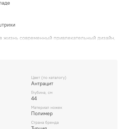
ладе
штрихи
в жизнь современный привлекательный дизайн,
ику и комфорт.
ине, стеганые стежки и форма придают пуфу
змятежную и мощную атмосферу.
Цвет (по каталогу)
Антрацит
Глубина, см
44
Материал ножек
Полимер
Страна бренда
Турция