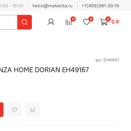
0:00 - 18:00
hello@mebelita.ru
+7(499)391-33-19
0
0
0
0 ₽
арт.
EH49167
ENZA HOME DORIAN EH49167