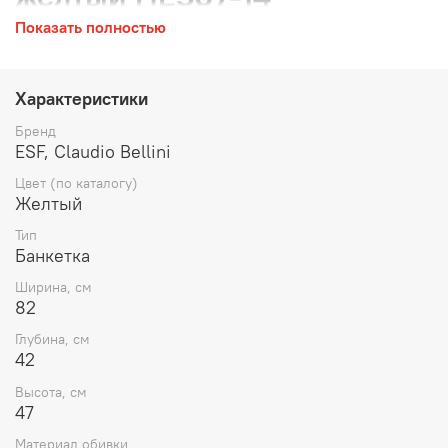
Показать полностью
Размер: Ширина 82 см, Глубина 42см, Высота 47 см
Цвет: желтый, материал обивки износостойкая ткань
Характеристики
Бренд
ESF, Claudio Bellini
Цвет (по каталогу)
Желтый
Тип
Банкетка
Ширина, см
82
Глубина, см
42
Высота, см
47
Материал обивки