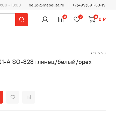
0:00 - 18:00
hello@mebelita.ru
+7(499)391-33-19
0
0
0
0 ₽
арт.
5773
1-A SO-323 глянец/белый/орех
₽