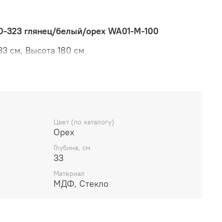
O-323 глянец/белый/орех WA01-M-100
33 см, Высота 180 см
 Натуральный шпон ореха / бежевый лак-
Цвет (по каталогу)
Орех
Глубина, см
33
Материал
МДФ, Стекло