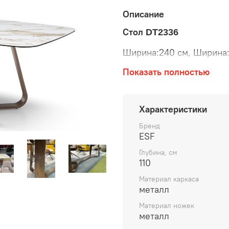
Описание
Стол
DT2336
Ширина:240 см, Ширина:1
Показать полностью
Столешница: керамика 
Основание металл / нат
Характеристики
Цвет белая керамика/ор
Бренд
ESF
Глубина, см
110
Материал каркаса
металл
Материал ножек
металл