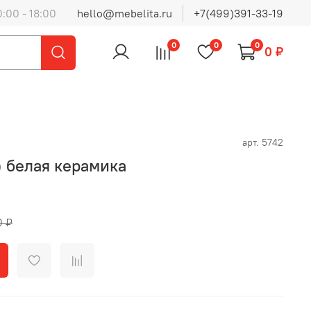
0:00 - 18:00
hello@mebelita.ru
+7(499)391-33-19
0
0
0
0 ₽
арт.
5742
 белая керамика
0 ₽