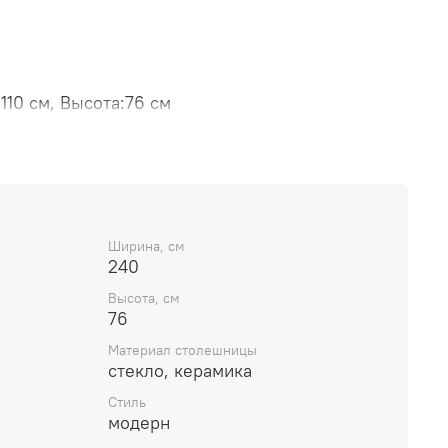
10 см, Высота:76 см
6мм на стекле 8мм
уральный шпон ореха
ех
Ширина, см
240
Высота, см
76
Материал столешницы
стекло, керамика
Стиль
модерн