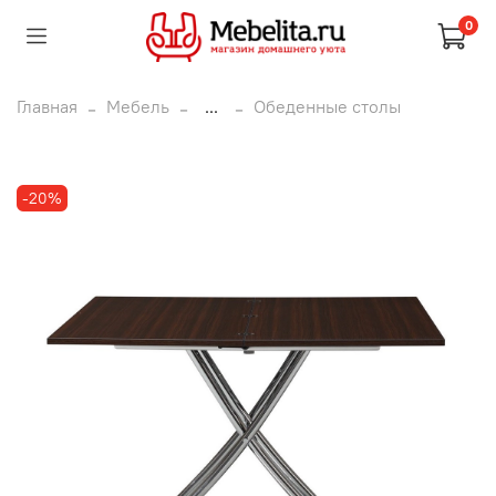
0
Главная
Мебель
...
Обеденные столы
-20%