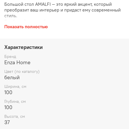
Большой стол AMALFI — это яркий акцент, который
преобразит ваш интерьер и придаст ему современный
стиль.
Его белый цвет добавляет элегантности, а
Показать полностью
многофункциональность делает его идеальным для
различных сценариев использования.
Два размерных варианта позволяют выбрать
оптимальный стол для вашего пространства.
Характеристики
Круглая верхняя поверхность и матовая лакированная
отделка подчеркивают современный подход к дизайну,
Бренд
создавая простой, но эффектный элемент.
Enza Home
Благодаря колесикам, AMALFI легко перемещать, что
Цвет (по каталогу)
делает его идеальным для активного образа жизни и
белый
различных социальных мероприятий.
Ширина, см
100
Глубина, см
100
Высота, см
37