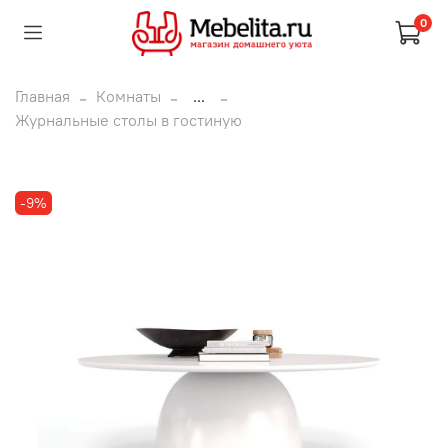
0
Главная
Комнаты
...
Журнальные столы в гостиную
-9%