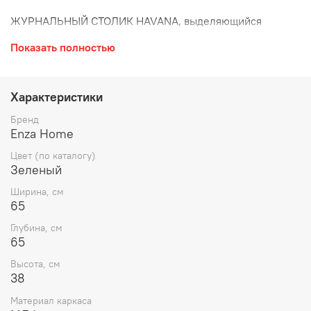
ЖУРНАЛЬНЫЙ СТОЛИК HAVANA, выделяющийся
своими изысканными и современными деталями
Показать полностью
дизайна, добавляет современную элегантность
украшениям благодаря мраморной или керамической
столешнице.
Ножка из старинного золота, завершающая серию,
Характеристики
стильно обогащает дизайн, а в жилых помещениях она
занимает свое место в качестве впечатляющего
Бренд
элемента декора.
Enza Home
Цвет (по каталогу)
Зеленый
Ширина, см
65
Глубина, см
65
Высота, см
38
Материал каркаса