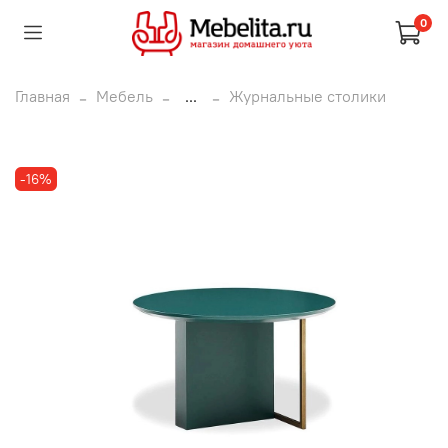
0
Главная
Мебель
...
Журнальные столики
-16%