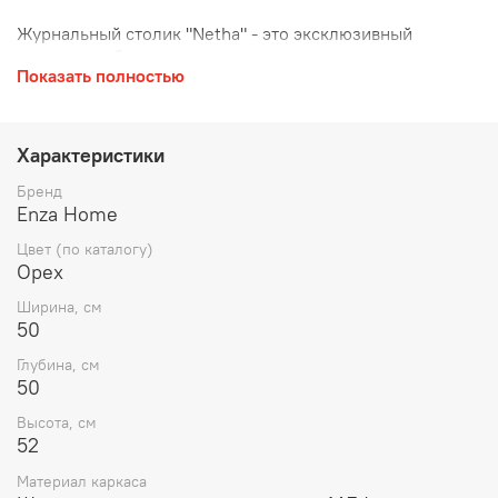
Журнальный столик "Netha" - это эксклюзивный
предмет мебели с гравюрами и натуральным
Показать полностью
деревянным шпоном на лакированной поверхности и
золотистыми металлическими ножками.
Характеристики
Бренд
Enza Home
Цвет (по каталогу)
Орех
Ширина, см
50
Глубина, см
50
Высота, см
52
Материал каркаса