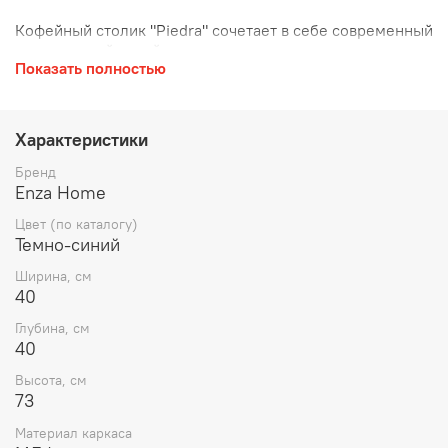
Кофейный столик "Piedra" сочетает в себе современный
и элегантный дизайн с лаком темного цвета,
Показать полностью
эксклюзивным для Enza, и дополняет его простую
изысканность металлическими ножками, придавая
изделию привилегированный вид.
Характеристики
Бренд
Enza Home
Цвет (по каталогу)
Темно-синий
Ширина, см
40
Глубина, см
40
Высота, см
73
Материал каркаса