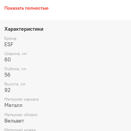
Цвет: бежевый.
Показать полностью
Обивка премиум вельвет, класс А.
Характеристики
Бренд
ESF
Ширина, см
60
Глубина, см
56
Высота, см
92
Материал каркаса
Металл
Материал обивки
Вельвет
Материал ножек