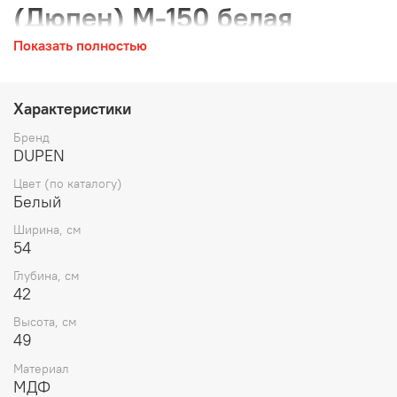
(Дюпен) М-150 белая
Показать полностью
дизайнерская тумбочка с 2-мя ящиками
3D-дизайн
Характеристики
Бренд
Размер: 54х42х49
DUPEN
Цвет: Белый лак
Цвет (по каталогу)
Белый
Ширина, см
54
Глубина, см
42
Высота, см
49
Материал
МДФ